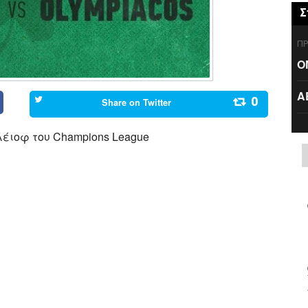
Σ
ΠΡ
Ο
Α
0
Share on
Twitter
λέιοφ του Champions League