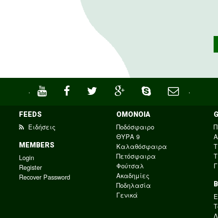
·
·
FEEDS
ΟΜΟΝΟΙΑ
Ειδήσεις
Ποδόσφαιρο
Π
ΘΥΡΑ 9
Α
MEMBERS
Καλαθόσφαιρα
Τ
Πετόσφαιρα
Τ
Login
Φούτσαλ
Γ
Register
Ακαδημίες
Recover Password
Ποδηλασία
Γενικά
E
Τ
Λ