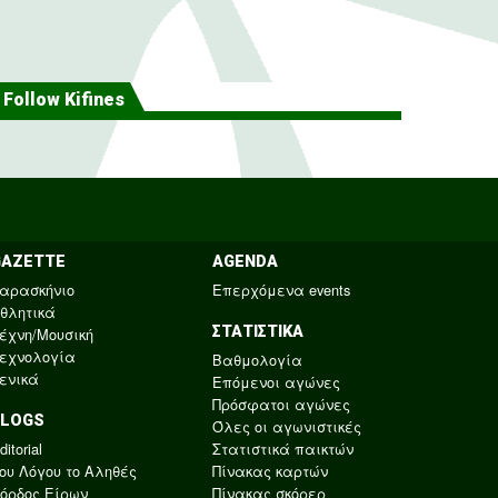
Follow Kifines
GAZETTE
AGENDA
αρασκήνιο
Επερχόμενα events
θλητικά
ΣΤΑΤΙΣΤΙΚΑ
έχνη/Μουσική
εχνολογία
Βαθμολογία
ενικά
Επόμενοι αγώνες
Πρόσφατοι αγώνες
BLOGS
Όλες οι αγωνιστικές
ditorial
Στατιστικά παικτών
ου Λόγου το Αληθές
Πίνακας καρτών
όρδος Είρων
Πίνακας σκόρερ