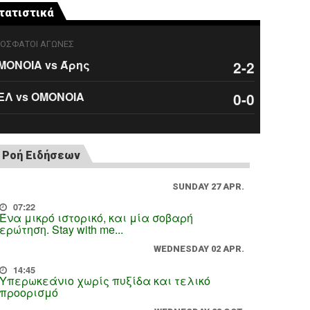
τατιστικά
ΟΣΦΑΤΟΙ ΑΓΩΝΕΣ
ΜΟΝΟΙΑ vs Άρης
2-2
ΕΛ vs ΟΜΟΝΟΙΑ
0-0
Ροή Ειδήσεων
SUNDAY 27 APR.
07:22
Ένα μικρό ιστορικό, και μία σοβαρή
ερώτηση. Stay with me...
WEDNESDAY 02 APR.
14:45
Υπερωκεάνιο χωρίς πυξίδα και τελικό
προορισμό