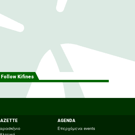
Follow Kifines
GAZETTE
AGENDA
αρασκήνιο
Επερχόμενα events
θλητικά