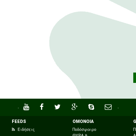
·
·
FEEDS
ΟΜΟΝΟΙΑ
Ειδήσεις
Ποδόσφαιρο
Π
ΘΥΡΑ 9
Α