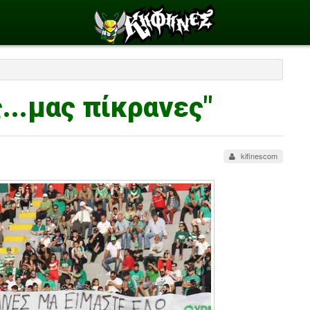
...μας πίκρανες"
kifinescom