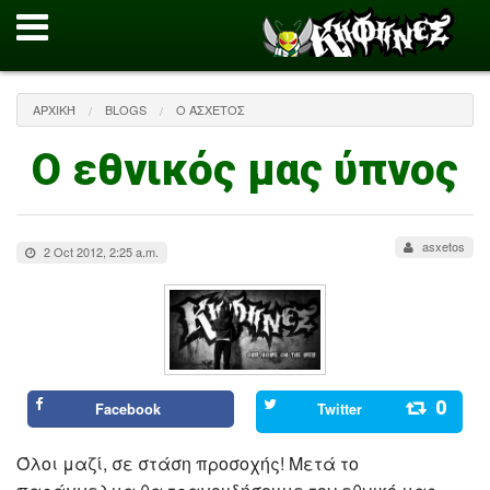
ΑΡΧΙΚΉ
BLOGS
Ο ΆΣΧΕΤΟΣ
Ο εθνικός μας ύπνος
asxetos
2 Oct 2012, 2:25 a.m.
0
Facebook
Twitter
Όλοι μαζί, σε στάση προσοχής! Μετά το