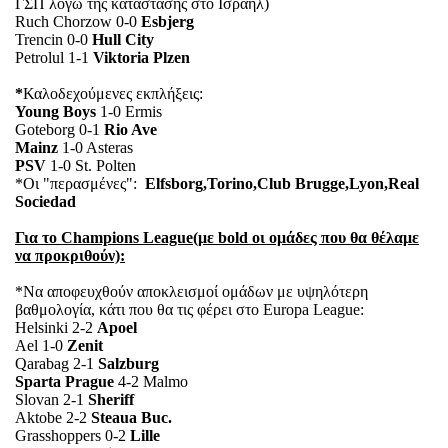
ΓΣΠ λόγω της κατάστασης στο Ισραήλ)
Ruch Chorzow 0-0
Esbjerg
Trencin 0-0
Hull City
Petrolul 1-1
Viktoria Plzen
*
Καλοδεχούμενες εκπλήξεις:
Young Boys
1-0 Ermis
Goteborg 0-1
Rio Ave
Mainz
1-0 Asteras
PSV
1-0 St. Polten
*Οι "περασμένες":
Elfsborg,Torino,Club Brugge,Lyon,Real
Sociedad
Για το Champions League(με bold οι ομάδες που θα θέλαμε
να προκριθούν):
*Να αποφευχθούν αποκλεισμοί ομάδων με υψηλότερη
βαθμολογία, κάτι που θα τις φέρει στο Europa League:
Helsinki 2-2
Apoel
Ael 1-0
Zenit
Qarabag 2-1
Salzburg
Sparta Prague
4-2 Malmo
Slovan 2-1
Sheriff
Aktobe 2-2
Steaua Buc.
Grasshoppers 0-2
Lille