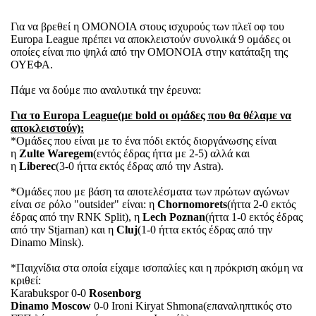
Για να βρεθεί η ΟΜΟΝΟΙΑ στους ισχυρούς των πλεϊ οφ του
Europa League πρέπει να αποκλειστούν συνολικά 9 ομάδες οι
οποίες είναι πιο ψηλά από την ΟΜΟΝΟΙΑ στην κατάταξη της
ΟΥΕΦΑ.
Πάμε να δούμε πιο αναλυτικά την έρευνα:
Για το Europa League(με bold οι ομάδες που θα θέλαμε να
αποκλειστούν):
*Ομάδες που είναι με το ένα πόδι εκτός διοργάνωσης είναι
η
Zulte Waregem
(εντός έδρας ήττα με 2-5) αλλά και
η
Liberec
(3-0 ήττα εκτός έδρας από την Astra).
*Ομάδες που με βάση τα αποτελέσματα των πρώτων αγώνων
είναι σε ρόλο "outsider" είναι: η
Chornomorets
(ήττα 2-0 εκτός
έδρας από την RNK Split), η
Lech Poznan
(ήττα 1-0 εκτός έδρας
από την Stjarnan) και η
Cluj
(1-0 ήττα εκτός έδρας από την
Dinamo Minsk).
*Παιχνίδια στα οποία είχαμε ισοπαλίες και η πρόκριση ακόμη να
κριθεί:
Karabukspor 0-0
Rosenborg
Dinamo Moscow
0-0 Ironi Kiryat Shmona(επαναληπτικός στο