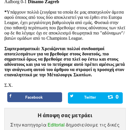
Aalborg 0-1
Dinamo Zagreb
*
Υπάρχουν πολλά ζευγάρια τα οποία δε μας απασχολούν άμεσα
αφού όποιος από τους δύο αποκλειστεί για να έρθει στο Europa
League, έχει μεγαλύτερη βαθμολογία από εμάς. Φυσικά στην
(πιο πιθανή) περίπτωση που βρεθούμε στους αδύνατους των πλεϊ
οφ δε θα λέγαμε όχι σε αποκλεισμό θεωρητικά πιο "αδύναμων"/
βατών ομάδων από το Champions League.
Συμπερασματικά: Χρειάζονται πολλοί συνδυασμοί
αποτελεσμάτων για να βρεθούμε στους δυνατούς, πιο
σημαντικό όμως να βρεθούμε στα πλεϊ οφ έστω και στους
αδύνατους και για να το πετύχουμε αυτό πρέπει αμέσως μετά
την ανάγνωση αυτού του άρθρου να στραφεί η προσοχή στον
επαναληπτικό με την Μέταλουργκ Σκοπίων.
Σ.Χ.
0
Facebook
Twitter
Η άποψη σας μετράει
Στην κατηγορία
Editorial
δημοσιεύουμε τις δικές