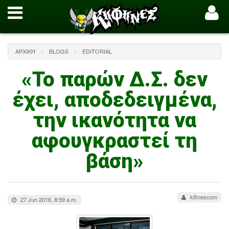
ΑΡΧΙΚΉ
BLOGS
EDITORIAL
«Το παρών Δ.Σ. δεν
έχει, αποδεδειγμένα,
την ικανότητα να
αφουγκραστεί τη
βάση»
kifinescom
27 Jun 2016, 8:59 a.m.