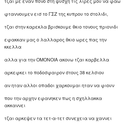
τζαι με εναν πονο στη ψυσχη τις λιρες μου να φαω
φταννουμεν εισ το ΓΣΖ της κυπρου το στολιδι,
τζαι στην καρεκλα βρισκουμε θκιο τονους πριονιδι
εφακκαν μας ο λαλλαρος θκιο ωρες πας την
κκελλα
αλλα για την ΟΜΟΝΟΙΑ ακουω τζαι καρβελλα
αρκεφκει το ποδοσφαιρον στους 38 κελσιου
αν ηταν αλλοι οπαδοι χαρκουμαι ηταν να φιουν
που την αρχην εφανηκεν πως η σχηλλακκα
ακκαννει
τζαι αρκεψεν τα τετ-α-τετ συνεχεια να χαννει