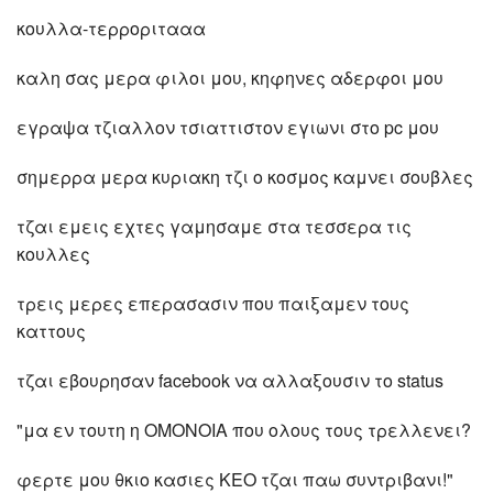
κουλλα-τερροριτααα
καλη σας μερα φιλοι μου, κηφηνες αδερφοι μου
εγραψα τζιαλλον τσιαττιστον εγιωνι στο pc μου
σημερρα μερα κυριακη τζι ο κοσμος καμνει σουβλες
τζαι εμεις εχτες γαμησαμε στα τεσσερα τις
κουλλες
τρεις μερες επερασασιν που παιξαμεν τους
καττους
τζαι εβουρησαν facebook να αλλαξουσιν το status
"μα εν τουτη η ΟΜΟΝΟΙΑ που ολους τους τρελλενει?
φερτε μου θκιο κασιες ΚΕΟ τζαι παω συντριβανι!"