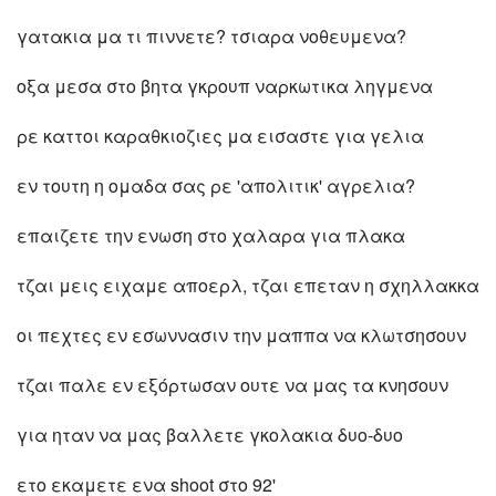
γατακια μα τι πιννετε? τσιαρα νοθευμενα?
οξα μεσα στο βητα γκρουπ ναρκωτικα ληγμενα
ρε καττοι καραθκιοζιες μα εισαστε για γελια
εν τουτη η ομαδα σας ρε 'απολιτικ' αγρελια?
επαιζετε την ενωση στο χαλαρα για πλακα
τζαι μεις ειχαμε αποερλ, τζαι επεταν η σχηλλακκα
οι πεχτες εν εσωννασιν την μαππα να κλωτσησουν
τζαι παλε εν εξόρτωσαν ουτε να μας τα κνησουν
για ηταν να μας βαλλετε γκολακια δυο-δυο
ετο εκαμετε ενα shoot στο 92'