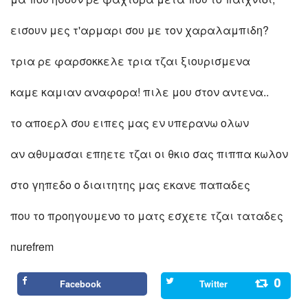
εισουν μες τ'αρμαρι σου με τον χαραλαμπιδη?
τρια ρε φαρσοκκελε τρια τζαι ξιουρισμενα
καμε καμιαν αναφορα! πιλε μου στον αντενα..
το αποερλ σου ειπες μας εν υπερανω ολων
αν αθυμασαι επηετε τζαι οι θκιο σας πιππα κωλον
στο γηπεδο ο διαιτητης μας εκανε παπαδες
που το προηγουμενο το ματς εσχετε τζαι ταταδες
nurefrem
0
Facebook
Twitter