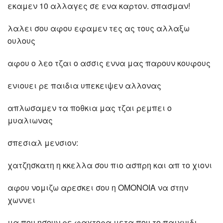
εκαμεν 10 αλλαγες σε ενα καρτον. σπασμαν!
λαλει σου αφου εφαμεν τες ας τους αλλαξω
ουλους
αφου ο λεο τζαι ο ασσις εννα μας παρουν κουφους
ενιουει ρε παιδια υπεκειψεν αλλονας
απλωσαμεν τα ποθκια μας τζαι ρεμπει ο
μυαλιωνας
σπεσιαλ μενσιον:
χατζησκατη η κκελλα σου πιο ασπρη και απ το χιoνι
αφου νομιζω αρεσκει σου η ΟΜΟΝΟΙΑ να στην
χωννει
μα που ησουν ρε φαχτορα μετα που το παιχνιδι,