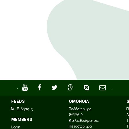
·
·
FEEDS
ΟΜΟΝΟΙΑ
Ειδήσεις
Ποδόσφαιρο
Π
ΘΥΡΑ 9
Α
MEMBERS
Καλαθόσφαιρα
Τ
Πετόσφαιρα
Τ
Login