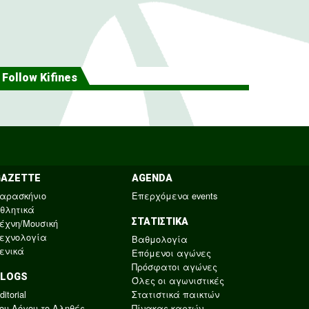
Follow Kifines
GAZETTE
AGENDA
αρασκήνιο
Επερχόμενα events
θλητικά
ΣΤΑΤΙΣΤΙΚΑ
έχνη/Μουσική
εχνολογία
Βαθμολογία
ενικά
Επόμενοι αγώνες
Πρόσφατοι αγώνες
BLOGS
Όλες οι αγωνιστικές
ditorial
Στατιστικά παικτών
ου Λόγου το Αληθές
Πίνακας καρτών