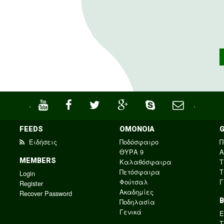
·
·
FEEDS
ΟΜΟΝΟΙΑ
Ειδήσεις
Ποδόσφαιρο
Π
ΘΥΡΑ 9
Α
MEMBERS
Καλαθόσφαιρα
Τ
Πετόσφαιρα
Τ
Login
Φούτσαλ
Γ
Register
Ακαδημίες
Recover Password
Ποδηλασία
Γενικά
E
Τ