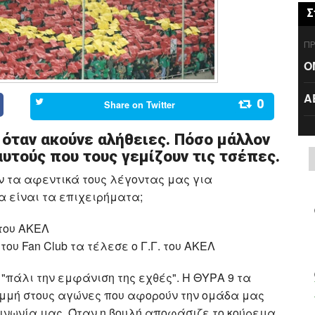
Σ
ΠΡ
Ο
Α
0
Share on
Twitter
 όταν ακούνε αλήθειες. Πόσο μάλλον
αυτούς που τους γεμίζουν τις τσέπες.
 τα αφεντικά τους λέγοντας μας για
α είναι τα επιχειρήματα;
 του ΑΚΕΛ
του Fan Club τα τέλεσε ο Γ.Γ. του ΑΚΕΛ
 "πάλι την εμφάνιση της εχθές". Η ΘΥΡΑ 9 τα
αμμή στους αγώνες που αφορούν την ομάδα μας
ινωνία μας. Όταν η βουλή αποφάσιζε το κούρεμα