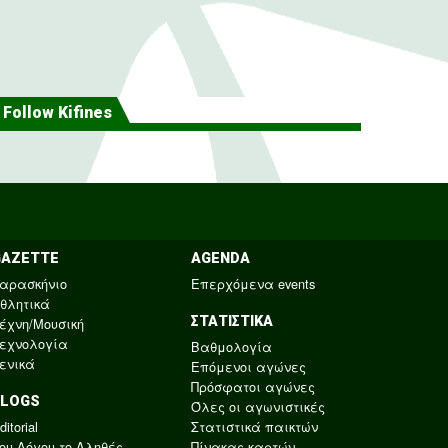
Follow Kifines
GAZETTE
AGENDA
αρασκήνιο
Επερχόμενα events
θλητικά
ΣΤΑΤΙΣΤΙΚΑ
έχνη/Μουσική
εχνολογία
Βαθμολογία
ενικά
Επόμενοι αγώνες
Πρόσφατοι αγώνες
BLOGS
Όλες οι αγωνιστικές
ditorial
Στατιστικά παικτών
ου Λόγου το Αληθές
Πίνακας καρτών