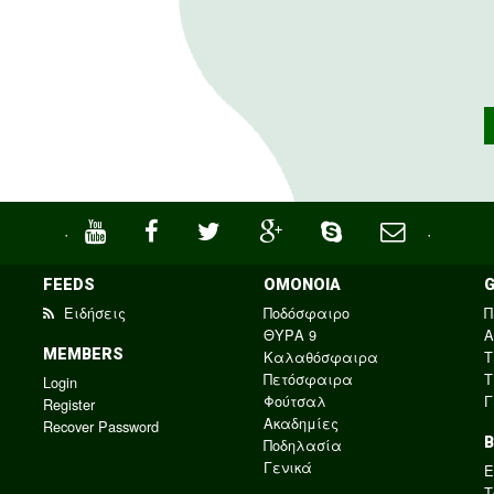
·
·
FEEDS
ΟΜΟΝΟΙΑ
Ειδήσεις
Ποδόσφαιρο
Π
ΘΥΡΑ 9
Α
MEMBERS
Καλαθόσφαιρα
Τ
Πετόσφαιρα
Τ
Login
Φούτσαλ
Γ
Register
Ακαδημίες
Recover Password
Ποδηλασία
Γενικά
E
Τ