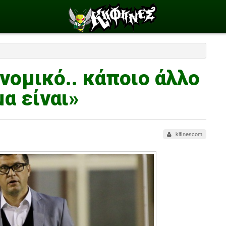
ονομικό.. κάποιο άλλο
α είναι»
kifinescom