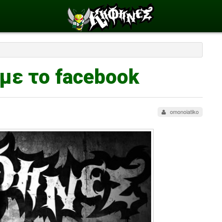
με το facebook
omonoiatiko