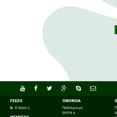
·
·
FEEDS
ΟΜΟΝΟΙΑ
Ειδήσεις
Ποδόσφαιρο
Π
ΘΥΡΑ 9
Α