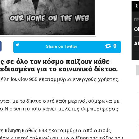
Σ
ΠΡ
Ο
Α
0
Share on
Twitter
ς σε όλο τον κόσμο παίζουν κάθε
χεδιασμένα για το κοινωνικό δίκτυο.
τέλη Ιουνίου 955 εκατομμύρια ενεργούς χρήστες,
νται με το δίκτυο αυτό καθημερινά, σύμφωνα με
ία Nielsen η οποία κάνει μελέτες συμπεριφοράς
σε κίνηση καθώς 543 εκατομμύρια από αυτούς
έσω κινητού τηλεφώνου, μια αύξηση της τάξης του