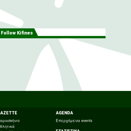
Follow Kifines
GAZETTE
AGENDA
αρασκήνιο
Επερχόμενα events
θλητικά