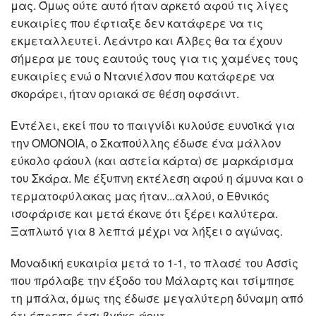
μας. Όμως ούτε αυτό ήταν αρκετό αφού τις λίγες
ευκαιρίες που έφτιαξε δεν κατάφερε να τις
εκμεταλλευτεί. Λεάντρο και Άλβες θα τα έχουν
σήμερα με τους εαυτούς τους για τις χαμένες τους
ευκαιρίες ενώ ο Ντανιέλσον που κατάφερε να
σκοράρει, ήταν οριακά σε θέση οφσάιντ.
Εντέλει, εκεί που το παιγνίδι κυλούσε ευνοϊκά για
την ΟΜΟΝΟΙΑ, ο Σκαπούλλης έδωσε ένα μάλλον
εύκολο φάουλ (και αστεία κάρτα) σε μαρκάρισμα
του Σκάρα. Με έξυπνη εκτέλεση αφού η άμυνα και ο
τερματοφύλακας μας ήταν...αλλού, ο Εθνικός
ισοφάρισε και μετά έκανε ότι ξέρει καλύτερα.
Ξαπλωτό για 8 λεπτά μέχρι να λήξει ο αγώνας.
Μοναδική ευκαιρία μετά το 1-1, το πλασέ του Ασσίς
που πρόλαβε την έξοδο του Μάλαρτς και τσίμπησε
τη μπάλα, όμως της έδωσε μεγαλύτερη δύναμη από
ότι έπρεπε έτσι βγήκε άουτ.