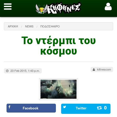
ΑΡΧΙΚΉ
NEWS
ΠΟΔΌΣΦΑΙΡΟ
Το ντέρμπι του
κόσμου
kifinescom
23 Feb 2015, 1:43 p.m.
0
Facebook
Twitter