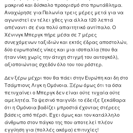
μακρινό και δύσκολο προορισμό στο πρωτάθλημα.
Αναχώρησε για Πολωνία τρεις μέρες μετά για να
αγωνιστεί εν τέλει χθες για άλλα 120 λεπτά
απέναντι σε ένα πολύ απαιτητικό αντίπαλο. Ο
Χένινγκ Μπεργκ πήρε μέσα σε 7 μέρες
συνεχόμενων ταξιδιών και εκτός έδρας αποστολών,
δύο ευρωπαϊκές νίκες και μια ισοπαλία (που θα
ήταν νίκη χωρίς την άτυχη στιγμή του αυτογκόλ),
αξιοποιώντας σχεδόν όλο του του ρόστερ.
Δεν ξέρω μέχρι που θα πάει στην Ευρώπη και δη στο
Τσάμπιονς Λιγκ η Ομόνοια. Ξέρω όμως ότι τα όσα
πετυχαίνει ο Μπεργκ δεν είναι ούτε τυχαία ούτε
αμελητέα. Το ψεσινό παιγνίδι το έδειξε ξεκάθαρα
ότι η Ομόνοια βαδίζει μπροστά έχοντας στέρεες
βάσεις από πέρσι. Έχει όμως και τον κατάλληλο
άνθρωπο στον πάγκο της που αποτελεί πλέον
εγγύηση για (πολλές ακόμα) επιτυχίες!