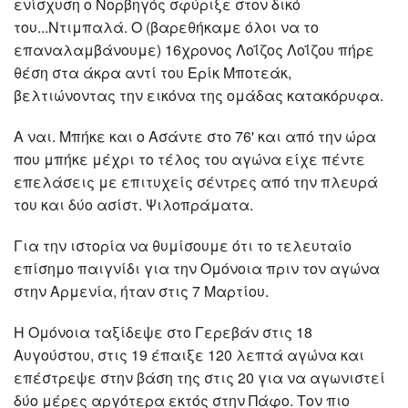
ενίσχυση ο Νορβηγός σφύριξε στον δικό
του...Ντιμπαλά. Ο (βαρεθήκαμε όλοι να το
επαναλαμβάνουμε) 16χρονος Λοΐζος Λοΐζου πήρε
θέση στα άκρα αντί του Ερίκ Μποτεάκ,
βελτιώνοντας την εικόνα της ομάδας κατακόρυφα.
Α ναι. Μπήκε και ο Ασάντε στο 76' και από την ώρα
που μπήκε μέχρι το τέλος του αγώνα είχε πέντε
επελάσεις με επιτυχείς σέντρες από την πλευρά
του και δύο ασίστ. Ψιλοπράματα.
Για την ιστορία να θυμίσουμε ότι το τελευταίο
επίσημο παιγνίδι για την Ομόνοια πριν τον αγώνα
στην Αρμενία, ήταν στις 7 Μαρτίου.
Η Ομόνοια ταξίδεψε στο Γερεβάν στις 18
Αυγούστου, στις 19 έπαιξε 120 λεπτά αγώνα και
επέστρεψε στην βάση της στις 20 για να αγωνιστεί
δύο μέρες αργότερα εκτός στην Πάφο. Τον πιο