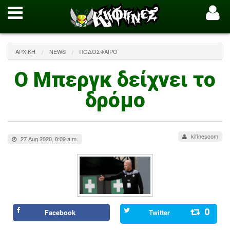
ΑΡΧΙΚΉ
NEWS
ΠΟΔΌΣΦΑΙΡΟ
Ο Μπεργκ δείχνει το
δρόμο
kifinescom
27 Aug 2020, 8:09 a.m.
0
Facebook
Twitter