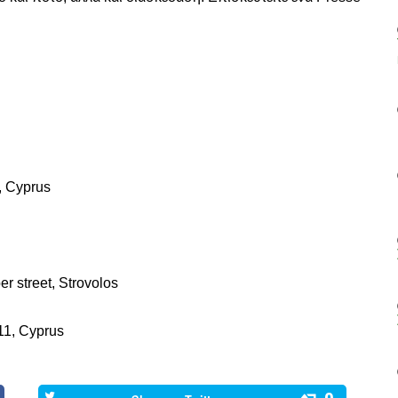
, Cyprus
r street, Strovolos
11, Cyprus