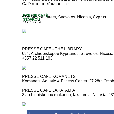
Café στα πιο κάτω σημεία:
PRESSE CAFÉ
96A Stavrou Street, Strovolos, Nicosia, Cyprus
STAVROU
7777 3773
PRESSE CAFÉ - THE LIBRARY
034, Archiepiskopou Kyprianou, Strovolos, Nicosia
+357 22 511 103
PRESSE CAFÉ KOMANETSI
Komanetsi Aquatic & Fitness Center, 27 28th Octobe
PRESSE CAFÉ LAKATAMIA
3 archiepiskopou makariou, lakatamia, Nicosia, 23