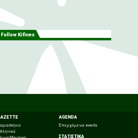
Follow Kifines
GAZETTE
AGENDA
αρασκήνιο
Επερχόμενα events
θλητικά
ΣΤΑΤΙΣΤΙΚΑ
έχνη/Μουσική