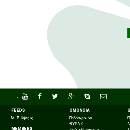
·
·
FEEDS
ΟΜΟΝΟΙΑ
Ειδήσεις
Ποδόσφαιρο
Π
ΘΥΡΑ 9
Α
MEMBERS
Καλαθόσφαιρα
Τ