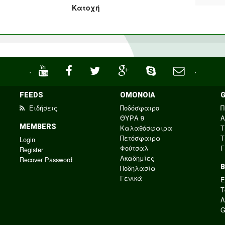
Κατοχή
·
·
FEEDS
ΟΜΟΝΟΙΑ
Ειδήσεις
Ποδόσφαιρο
Π
ΘΥΡΑ 9
Α
MEMBERS
Καλαθόσφαιρα
Τ
Πετόσφαιρα
Τ
Login
Φούτσαλ
Γ
Register
Ακαδημίες
Recover Password
Ποδηλασία
Γενικά
E
Τ
Λ
G