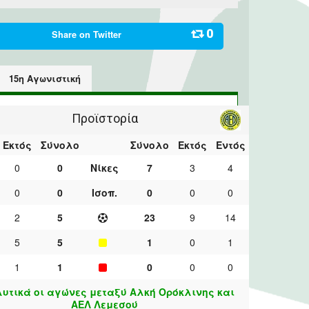
0
Share on
Twitter
15η Αγωνιστική
Προϊστορία
Εκτός
Σύνολο
Σύνολο
Εκτός
Εντός
0
0
Νίκες
7
3
4
0
0
Ισοπ.
0
0
0
2
5
23
9
14
5
5
1
0
1
1
1
0
0
0
υτικά οι αγώνες μεταξύ Αλκή Ορόκλινης και
ΑΕΛ Λεμεσού