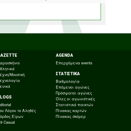
GAZETTE
AGENDA
αρασκήνιο
Επερχόμενα events
θλητικά
ΣΤΑΤΙΣΤΙΚΑ
έχνη/Μουσική
εχνολογία
Βαθμολογία
ενικά
Επόμενοι αγώνες
Πρόσφατοι αγώνες
BLOGS
Όλες οι αγωνιστικές
ditorial
Στατιστικά παικτών
ου Λόγου το Αληθές
Πίνακας καρτών
όρδος Είρων
Πίνακας σκόρερ
9 Casual