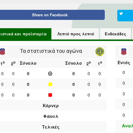
Share on
Facebook
τιστικά και προϊστορία
Λεπτό προς λεπτό
Ενδεκάδες
Τα στατιστικά του αγώνα
Εντός
ο
ο
ο
ο
Σύνολο
Σύνολο
1
2
2
1
0
0
0
0
0
0
0
0
0
0
0
0
0
0
3
0
0
0
0
0
0
0
Κόρνερ
0
Φάουλ
Αναλ
Τελικές