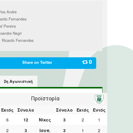
rlos Andre
cardo Fernandes
l Pereira
exandre Negri
Ricardo Fernandes
1
0
Share on
Twitter
2η Αγωνιστική
Προϊστορία
Εκτός
Σύνολο
Σύνολο
Εκτός
Εντός
6
12
Νίκες
3
2
1
2
3
Ισοπ.
3
1
2