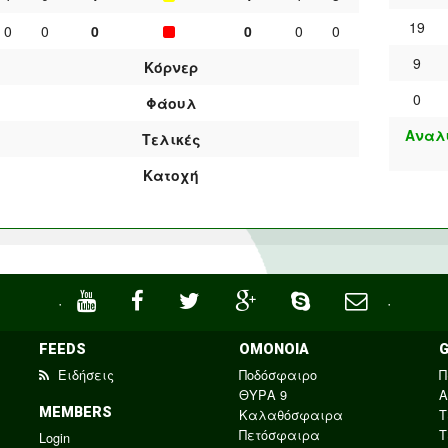
19
0
0
0
0
0
0
9
Κόρνερ
0
Φάουλ
Αναλυ
Τελικές
Κατοχή
·
·
FEEDS
ΟΜΟΝΟΙΑ
Ειδήσεις
Ποδόσφαιρο
Π
ΘΥΡΑ 9
Α
MEMBERS
Καλαθόσφαιρα
Τ
Πετόσφαιρα
Τ
Login