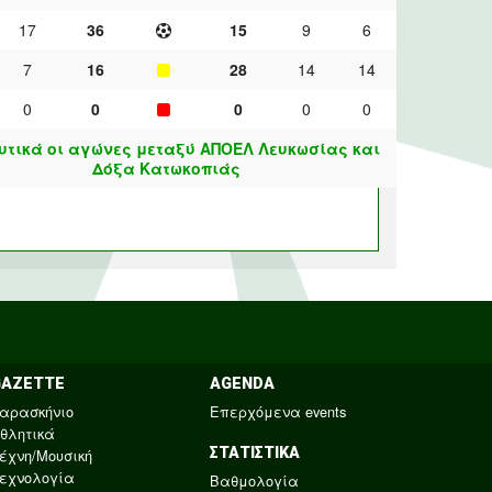
17
36
15
9
6
7
16
28
14
14
0
0
0
0
0
τικά οι αγώνες μεταξύ ΑΠΟΕΛ Λευκωσίας και
Δόξα Κατωκοπιάς
GAZETTE
AGENDA
αρασκήνιο
Επερχόμενα events
θλητικά
ΣΤΑΤΙΣΤΙΚΑ
έχνη/Μουσική
εχνολογία
Βαθμολογία