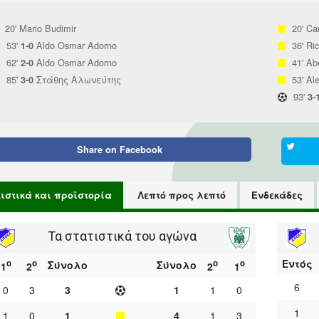
20'
Mario Budimir
20'
Ca
53'
Aldo Osmar Adorno
36'
Ri
1-0
62'
Aldo Osmar Adorno
41'
Abe
2-0
85'
Στάθης Αλωνεύτης
53'
Al
3-0
93'
3-
Share on
Facebook
τιστικά και προϊστορία
Λεπτό προς λεπτό
Ενδεκάδες
Τα στατιστικά του αγώνα
Εντός
ο
ο
ο
ο
Σύνολο
Σύνολο
1
2
2
1
6
0
3
3
1
1
0
1
1
0
1
4
1
3