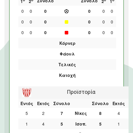
Σύνολο
Σύνολο
1
2
2
1
0
0
0
0
0
0
0
0
0
0
0
0
0
0
0
0
0
0
Κόρνερ
Φάουλ
Τελικές
Κατοχή
Προϊστορία
Εντός
Εκτός
Σύνολο
Σύνολο
Εκτός
Ε
5
2
7
Νίκες
8
4
1
4
5
Ισοπ.
5
1