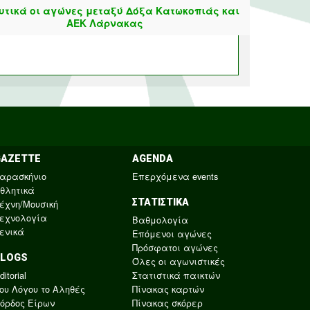
τικά οι αγώνες μεταξύ Δόξα Κατωκοπιάς και
ΑΕΚ Λάρνακας
GAZETTE
AGENDA
αρασκήνιο
Επερχόμενα events
θλητικά
ΣΤΑΤΙΣΤΙΚΑ
έχνη/Μουσική
εχνολογία
Βαθμολογία
ενικά
Επόμενοι αγώνες
Πρόσφατοι αγώνες
BLOGS
Όλες οι αγωνιστικές
ditorial
Στατιστικά παικτών
ου Λόγου το Αληθές
Πίνακας καρτών
όρδος Είρων
Πίνακας σκόρερ