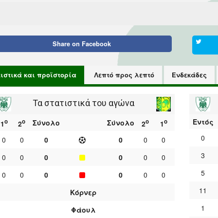
Share on
Facebook
τιστικά και προϊστορία
Λεπτό προς λεπτό
Ενδεκάδες
Τα στατιστικά του αγώνα
Εντός
ο
ο
ο
ο
Σύνολο
Σύνολο
1
2
2
1
0
0
0
0
0
0
0
3
0
0
0
0
0
0
5
0
0
0
0
0
0
11
Κόρνερ
1
Φάουλ