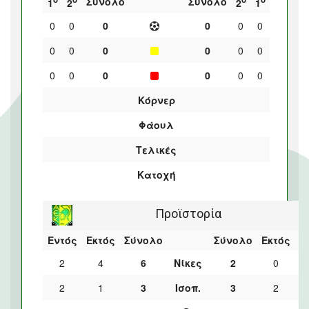
Σύνολο
Σύνολο
1
2
2
1
0
0
0
0
0
0
0
0
0
0
0
0
0
0
0
0
0
0
Κόρνερ
Φάουλ
Τελικές
Κατοχή
Προϊστορία
Εντός
Εκτός
Σύνολο
Σύνολο
Εκτός
Ε
2
4
6
Νίκες
2
0
2
1
3
Ισοπ.
3
2