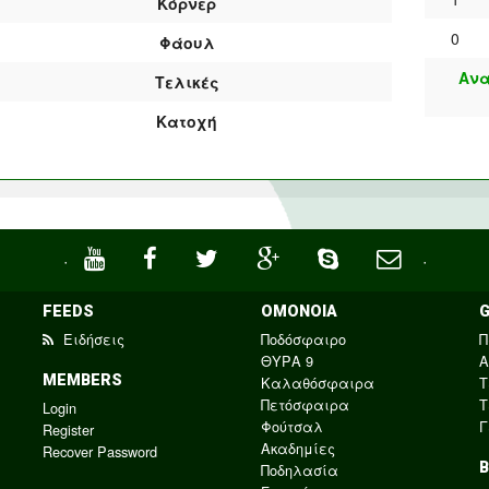
Κόρνερ
0
Φάουλ
Ανα
Τελικές
Κατοχή
·
·
FEEDS
ΟΜΟΝΟΙΑ
Ειδήσεις
Ποδόσφαιρο
Π
ΘΥΡΑ 9
Α
MEMBERS
Καλαθόσφαιρα
Τ
Πετόσφαιρα
Τ
Login
Φούτσαλ
Γ
Register
Ακαδημίες
Recover Password
Ποδηλασία