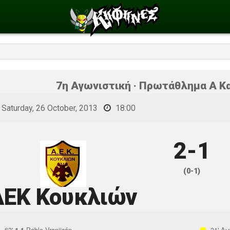
7η Αγωνιστική · Πρωτάθλημα Α Κα
Saturday, 26 October, 2013
18:00
2-1
(0-1)
ΑΕΚ Κουκλιών
63'
Pablo Vranjicán
31'
Αν