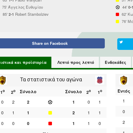
1-1
75'
Άγγελος Ευθυμίου
44'
0-
85'
Robert Stambolziev
62'
Κω
2-1
76'
Μά
Share on
Facebook
τιστικά και προϊστορία
Λεπτό προς λεπτό
Ενδεκάδες
Τα στατιστικά του αγώνα
Εντός
ο
ο
ο
ο
Σύνολο
Σύνολο
1
2
2
1
1
0
2
2
1
0
1
0
0
1
1
2
1
1
2
0
0
0
1
1
0
1