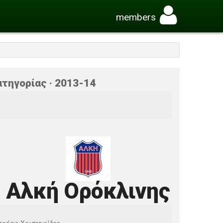
members
τηγορίας · 2013-14
Αλκή Ορόκλινης
τρέας Χριστοφίδης