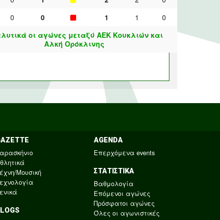
0
0
1
1
0
λυτικά οι αγώνες μεταξύ ΑΕΚ Κουκλιών και
Αλκή Ορόκλινης
GAZETTE
AGENDA
αρασκήνιο
Επερχόμενα events
θλητικά
ΣΤΑΤΙΣΤΙΚΑ
έχνη/Μουσική
εχνολογία
Βαθμολογία
ενικά
Επόμενοι αγώνες
Πρόσφατοι αγώνες
BLOGS
Όλες οι αγωνιστικές