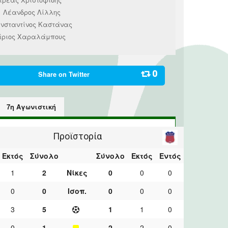
Λέανδρος Λίλλης
1
νσταντίνος Καστάνας
ριος Χαραλάμπους
0
Share on
Twitter
7η Αγωνιστική
Προϊστορία
Εκτός
Σύνολο
Σύνολο
Εκτός
Εντός
1
2
Νίκες
0
0
0
0
0
Ισοπ.
0
0
0
3
5
1
1
0
0
1
2
2
0