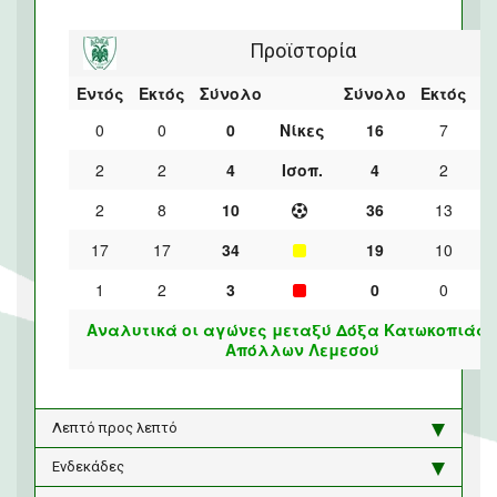
Προϊστορία
Εντός
Εκτός
Σύνολο
Σύνολο
Εκτός
Ε
0
0
0
Νίκες
16
7
2
2
4
Ισοπ.
4
2
2
8
10
36
13
17
17
34
19
10
1
2
3
0
0
Αναλυτικά οι αγώνες μεταξύ Δόξα Κατωκοπιάς 
Απόλλων Λεμεσού
Λεπτό προς λεπτό
Ενδεκάδες