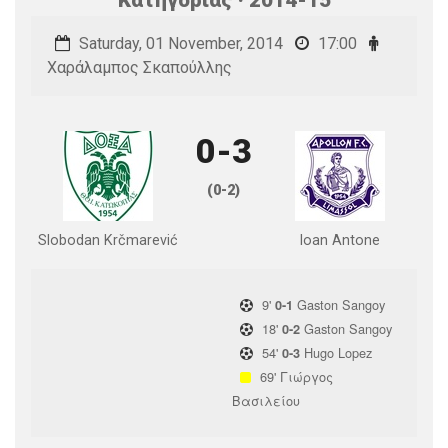
Saturday, 01 November, 2014
17:00
Χαράλαμπος Σκαπούλλης
0-3
(0-2)
Slobodan Krčmarević
Ioan Antone
9'
Gaston Sangoy
0-1
18'
Gaston Sangoy
0-2
54'
Hugo Lopez
0-3
69'
Γιώργος
Βασιλείου