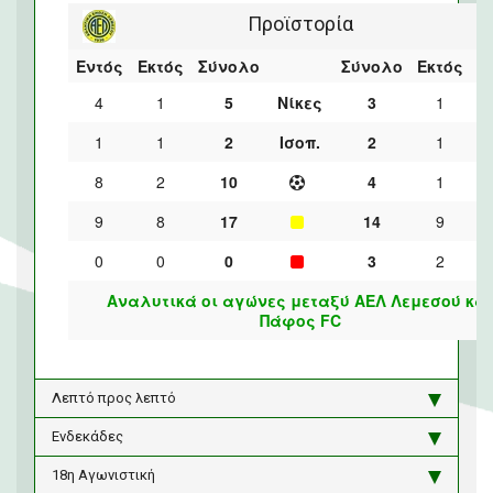
Προϊστορία
Εντός
Εκτός
Σύνολο
Σύνολο
Εκτός
Ε
4
1
5
Νίκες
3
1
1
1
2
Ισοπ.
2
1
8
2
10
4
1
9
8
17
14
9
0
0
0
3
2
Αναλυτικά οι αγώνες μεταξύ ΑΕΛ Λεμεσού και
Πάφος FC
Λεπτό προς λεπτό
Ενδεκάδες
18η Αγωνιστική