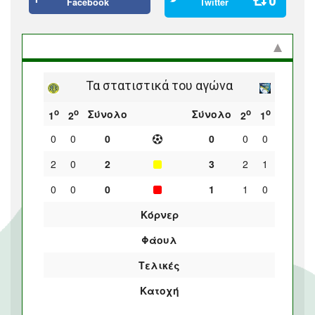
0
Facebook
Twitter
Στατιστικά και προϊστορία
Τα στατιστικά του αγώνα
ο
ο
ο
ο
Σύνολο
Σύνολο
1
2
2
1
0
0
0
0
0
0
2
0
2
3
2
1
0
0
0
1
1
0
Κόρνερ
Φάουλ
Τελικές
Κατοχή