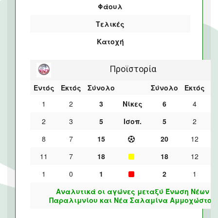
Φάουλ
Τελικές
Κατοχή
Προϊστορία
Εντός
Εκτός
Σύνολο
Σύνολο
Εκτός
Ε
1
2
3
Νίκες
6
4
2
3
5
Ισοπ.
5
2
8
7
15
20
12
11
7
18
18
12
1
0
1
2
1
Αναλυτικά οι αγώνες μεταξύ Ένωση Νέων
Παραλιμνίου και Νέα Σαλαμίνα Αμμοχώστου