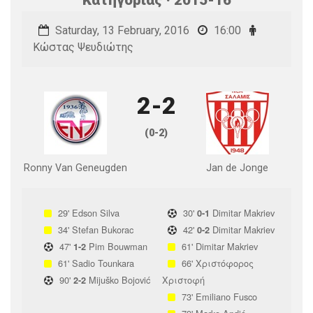
Saturday, 13 February, 2016
16:00
Κώστας Ψευδιώτης
2-2
(0-2)
Ronny Van Geneugden
Jan de Jonge
29'
Edson Silva
30'
Dimitar Makriev
0-1
34'
Stefan Bukorac
42'
Dimitar Makriev
0-2
47'
Pim Bouwman
61'
Dimitar Makriev
1-2
61'
Sadio Tounkara
66'
Χριστόφορος
90'
Mijuško Bojović
Χριστοφή
2-2
73'
Emiliano Fusco