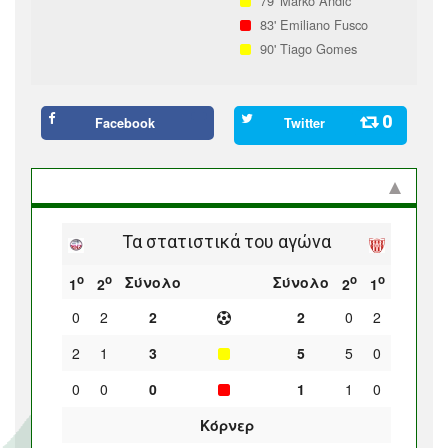
79'
Marko Andić
83'
Emiliano Fusco
90'
Tiago Gomes
0
Facebook
Twitter
Στατιστικά και προϊστορία
Τα στατιστικά του αγώνα
ο
ο
ο
ο
Σύνολο
Σύνολο
1
2
2
1
0
2
2
2
0
2
2
1
3
5
5
0
0
0
0
1
1
0
Κόρνερ