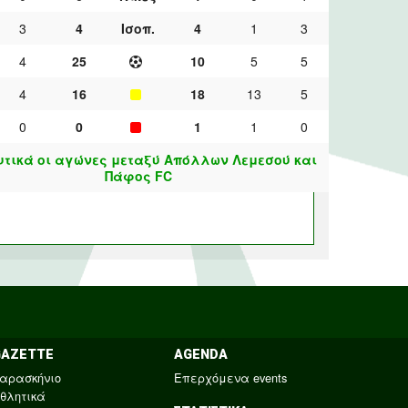
3
4
Ισοπ.
4
1
3
4
25
10
5
5
4
16
18
13
5
0
0
1
1
0
τικά οι αγώνες μεταξύ Απόλλων Λεμεσού και
Πάφος FC
GAZETTE
AGENDA
αρασκήνιο
Επερχόμενα events
θλητικά