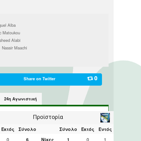
guel Alba
ic Matoukou
sheed Alabi
Nassir Maachi
1
0
Share on
Twitter
24η Αγωνιστική
Προϊστορία
Εκτός
Σύνολο
Σύνολο
Εκτός
Εντός
0
6
Νίκες
1
0
1