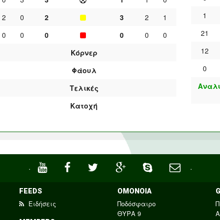
1
2
0
2
3
2
1
21
0
0
0
0
0
0
12
Κόρνερ
0
Φάουλ
Αναλυ
Τελικές
Κατοχή
·
·
FEEDS
ΟΜΟΝΟΙΑ
Ειδήσεις
Ποδόσφαιρο
Π
ΘΥΡΑ 9
Α