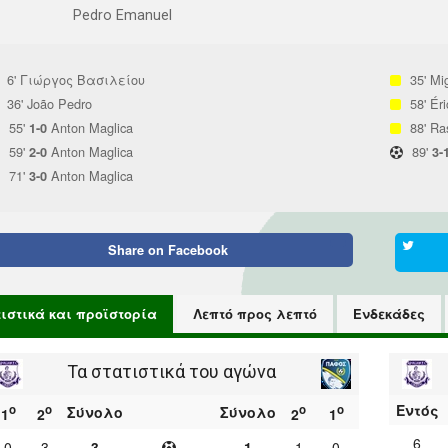
Pedro Emanuel
6'
Γιώργος Βασιλείου
35'
Mi
36'
João Pedro
58'
Ér
55'
Anton Maglica
88'
Ra
1-0
59'
Anton Maglica
89'
2-0
3-
71'
Anton Maglica
3-0
Share on
Facebook
τιστικά και προϊστορία
Λεπτό προς λεπτό
Ενδεκάδες
Τα στατιστικά του αγώνα
Εντός
ο
ο
ο
ο
Σύνολο
Σύνολο
1
2
2
1
6
0
3
3
1
1
0