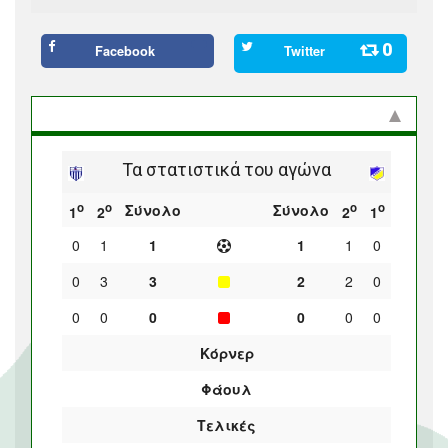
0
Facebook
Twitter
Στατιστικά και προϊστορία
Τα στατιστικά του αγώνα
ο
ο
ο
ο
Σύνολο
Σύνολο
1
2
2
1
0
1
1
1
1
0
0
3
3
2
2
0
0
0
0
0
0
0
Κόρνερ
Φάουλ
Τελικές