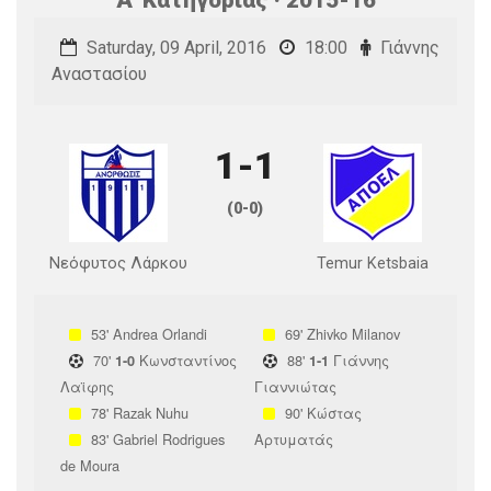
Saturday, 09 April, 2016
18:00
Γιάννης
Αναστασίου
1-1
(0-0)
Νεόφυτος Λάρκου
Temur Ketsbaia
53'
Andrea Orlandi
69'
Zhivko Milanov
70'
Κωνσταντίνος
88'
Γιάννης
1-0
1-1
Λαϊφης
Γιαννιώτας
78'
Razak Nuhu
90'
Κώστας
83'
Gabriel Rodrigues
Αρτυματάς
de Moura