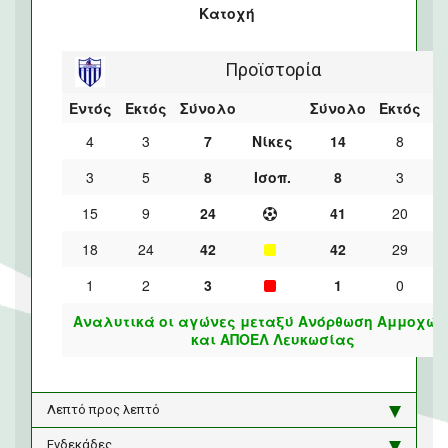
Κατοχή
Προϊστορία
Εντός
Εκτός
Σύνολο
Σύνολο
Εκτός
Ε
4
3
7
Νίκες
14
8
3
5
8
Ισοπ.
8
3
15
9
24
41
20
18
24
42
42
29
1
2
3
1
0
Αναλυτικά οι αγώνες μεταξύ Ανόρθωση Αμμοχώσ
και ΑΠΟΕΛ Λευκωσίας
Λεπτό προς λεπτό
Ενδεκάδες