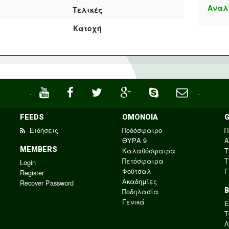
Αναλ
Τελικές
Κατοχή
·
·
FEEDS
ΟΜΟΝΟΙΑ
Ειδήσεις
Ποδόσφαιρο
Π
ΘΥΡΑ 9
Α
MEMBERS
Καλαθόσφαιρα
Τ
Πετόσφαιρα
Τ
Login
Φούτσαλ
Γ
Register
Ακαδημίες
Recover Password
Ποδηλασία
Γενικά
E
Τ
Λ