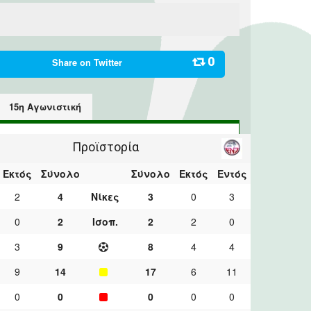
0
Share on
Twitter
15η Αγωνιστική
Προϊστορία
Εκτός
Σύνολο
Σύνολο
Εκτός
Εντός
2
4
Νίκες
3
0
3
0
2
Ισοπ.
2
2
0
3
9
8
4
4
9
14
17
6
11
0
0
0
0
0