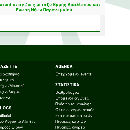
υτικά οι αγώνες μεταξύ Ερμής Αραδίππου και
Ένωση Νέων Παραλιμνίου
GAZETTE
AGENDA
αρασκήνιο
Επερχόμενα events
θλητικά
ΣΤΑΤΙΣΤΙΚΑ
έχνη/Μουσική
εχνολογία
Βαθμολογία
ενικά
Επόμενοι αγώνες
Πρόσφατοι αγώνες
BLOGS
Όλες οι αγωνιστικές
ditorial
Στατιστικά παικτών
ου Λόγου το Αληθές
Πίνακας καρτών
όρδος Είρων
Πίνακας σκόρερ