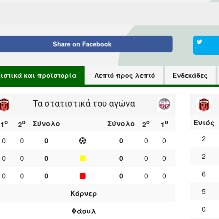
Share on
Facebook
τιστικά και προϊστορία
Λεπτό προς λεπτό
Ενδεκάδες
Τα στατιστικά του αγώνα
Εντός
ο
ο
ο
ο
Σύνολο
Σύνολο
1
2
2
1
2
0
0
0
0
0
0
2
0
0
0
0
0
0
6
0
0
0
0
0
0
5
Κόρνερ
0
Φάουλ