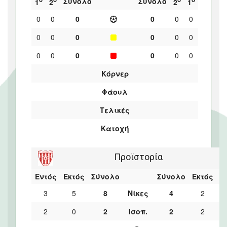
Σύνολο
Σύνολο
1
2
2
1
0
0
0
0
0
0
0
0
0
0
0
0
0
0
0
0
0
0
Κόρνερ
Φάουλ
Τελικές
Κατοχή
Προϊστορία
Εντός
Εκτός
Σύνολο
Σύνολο
Εκτός
Ε
3
5
8
Νίκες
4
2
2
0
2
Ισοπ.
2
2