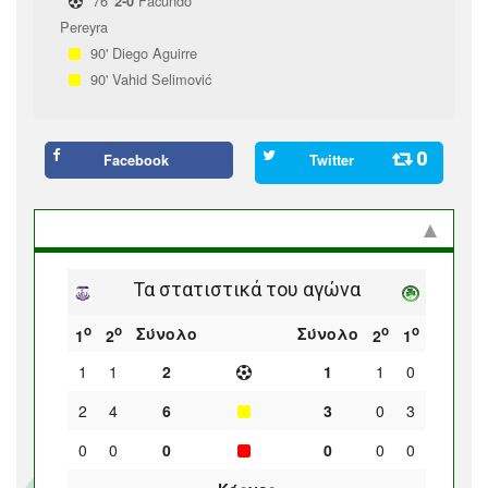
76'
Facundo
2-0
Pereyra
90'
Diego Aguirre
90'
Vahid Selimović
0
Facebook
Twitter
Στατιστικά και προϊστορία
Τα στατιστικά του αγώνα
ο
ο
ο
ο
Σύνολο
Σύνολο
1
2
2
1
1
1
2
1
1
0
2
4
6
3
0
3
0
0
0
0
0
0