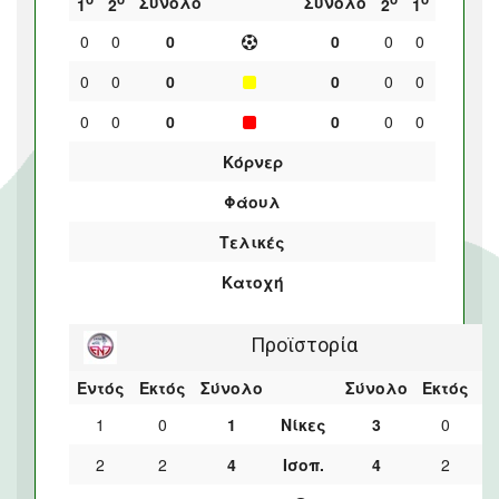
Σύνολο
Σύνολο
1
2
2
1
0
0
0
0
0
0
0
0
0
0
0
0
0
0
0
0
0
0
Κόρνερ
Φάουλ
Τελικές
Κατοχή
Προϊστορία
Εντός
Εκτός
Σύνολο
Σύνολο
Εκτός
Ε
1
0
1
Νίκες
3
0
2
2
4
Ισοπ.
4
2