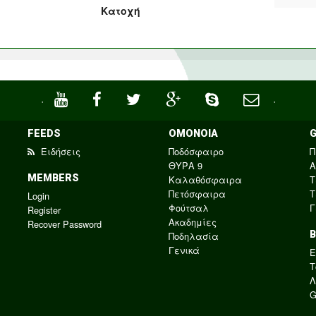
Κατοχή
·
·
FEEDS
ΟΜΟΝΟΙΑ
Ειδήσεις
Ποδόσφαιρο
Π
ΘΥΡΑ 9
Α
MEMBERS
Καλαθόσφαιρα
Τ
Πετόσφαιρα
Τ
Login
Φούτσαλ
Γ
Register
Ακαδημίες
Recover Password
Ποδηλασία
Γενικά
E
Τ
Λ
G