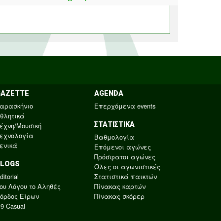
GAZETTE
AGENDA
αρασκήνιο
Επερχόμενα events
θλητικά
ΣΤΑΤΙΣΤΙΚΑ
έχνη/Μουσική
εχνολογία
Βαθμολογία
ενικά
Επόμενοι αγώνες
Πρόσφατοι αγώνες
BLOGS
Όλες οι αγωνιστικές
ditorial
Στατιστικά παικτών
ου Λόγου το Αληθές
Πίνακας καρτών
όρδος Είρων
Πίνακας σκόρερ
9 Casual