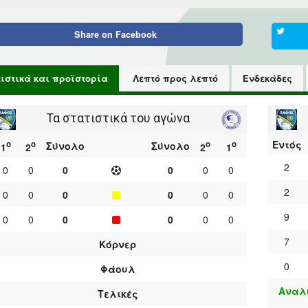
Share on
Facebook
τιστικά και προϊστορία
Λεπτό προς λεπτό
Ενδεκάδες
Τα στατιστικά του αγώνα
Εντός
ο
ο
ο
ο
Σύνολο
Σύνολο
1
2
2
1
2
0
0
0
0
0
0
2
0
0
0
0
0
0
9
0
0
0
0
0
0
7
Κόρνερ
0
Φάουλ
Αναλυ
Τελικές