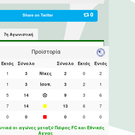
0
Share on
Twitter
7η Αγωνιστική
Προϊστορία
Εκτός
Σύνολο
Σύνολο
Εκτός
Εντός
1
3
Νίκες
2
0
2
1
3
Ισοπ.
3
2
1
5
14
9
3
6
7
14
13
6
7
0
0
0
0
0
τικά οι αγώνες μεταξύ Πάφος FC και Εθνικός
Αχνας