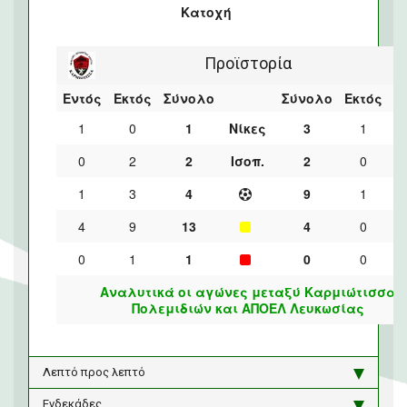
Κατοχή
Προϊστορία
Εντός
Εκτός
Σύνολο
Σύνολο
Εκτός
Ε
1
0
1
Νίκες
3
1
0
2
2
Ισοπ.
2
0
1
3
4
9
1
4
9
13
4
0
0
1
1
0
0
Αναλυτικά οι αγώνες μεταξύ Καρμιώτισσα
Πολεμιδιών και ΑΠΟΕΛ Λευκωσίας
Λεπτό προς λεπτό
Ενδεκάδες