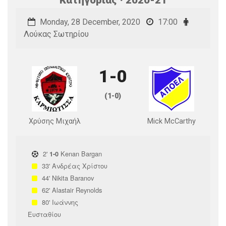
Monday, 28 December, 2020
17:00
Λούκας Σωτηρίου
1-0
(1-0)
Χρύσης Μιχαήλ
Mick McCarthy
2'
Kenan Bargan
1-0
33'
Ανδρέας Χρίστου
44'
Nikita Baranov
62'
Alastair Reynolds
80'
Ιωάννης
Ευσταθίου