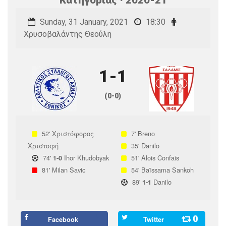
Sunday, 31 January, 2021
18:30
Χρυσοβαλάντης Θεούλη
1-1
(0-0)
52'
Χριστόφορος
7'
Breno
Χριστοφή
35'
Danilo
74'
Ihor Khudobyak
51'
Alois Confais
1-0
81'
Milan Savic
54'
Baïssama Sankoh
89'
Danilo
1-1
0
Facebook
Twitter