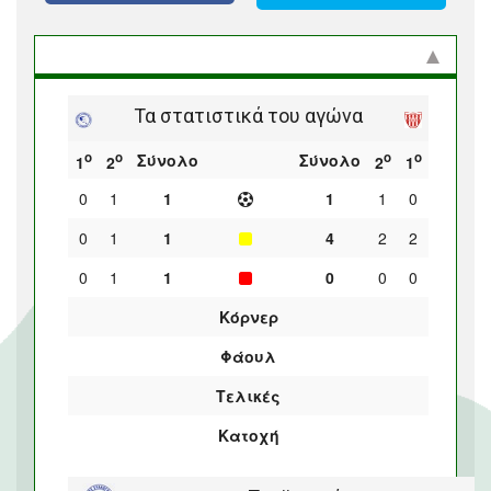
Στατιστικά και προϊστορία
Τα στατιστικά του αγώνα
ο
ο
ο
ο
Σύνολο
Σύνολο
1
2
2
1
0
1
1
1
1
0
0
1
1
4
2
2
0
1
1
0
0
0
Κόρνερ
Φάουλ
Τελικές
Κατοχή