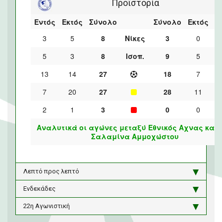
Προϊστορία
Εντός
Εκτός
Σύνολο
Σύνολο
Εκτός
Ε
3
5
8
Νίκες
3
0
5
3
8
Ισοπ.
9
5
13
14
27
18
7
7
20
27
28
11
2
1
3
0
0
Αναλυτικά οι αγώνες μεταξύ Εθνικός Αχνας και 
Σαλαμίνα Αμμοχώστου
Λεπτό προς λεπτό
Ενδεκάδες
22η Αγωνιστική