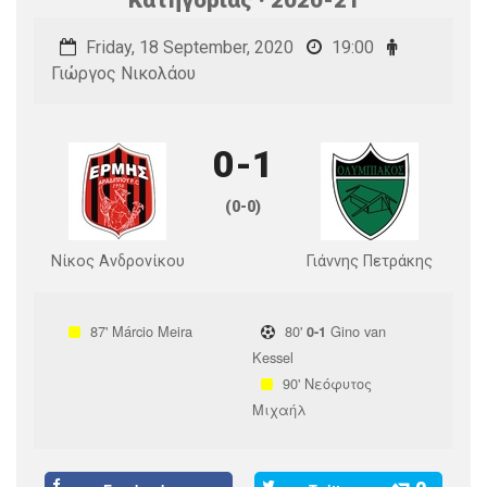
Friday, 18 September, 2020
19:00
Γιώργος Νικολάου
0-1
(0-0)
Νίκος Ανδρονίκου
Γιάννης Πετράκης
87'
Márcio Meira
80'
Gino van
0-1
Kessel
90'
Νεόφυτος
Μιχαήλ