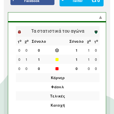
0
Facebook
Twitter
Στατιστικά και προϊστορία
Τα στατιστικά του αγώνα
ο
ο
ο
ο
Σύνολο
Σύνολο
1
2
2
1
0
0
0
1
1
0
0
1
1
1
1
0
0
0
0
0
0
0
Κόρνερ
Φάουλ
Τελικές
Κατοχή