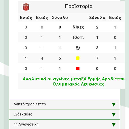
Προϊστορία
Εντός
Εκτός
Σύνολο
Σύνολο
Εκτός
Ε
0
0
0
Νίκες
2
1
0
1
1
Ισοπ.
1
0
0
1
1
3
1
1
4
5
7
1
0
1
1
0
0
Αναλυτικά οι αγώνες μεταξύ Ερμής Αραδίππου 
Ολυμπιακός Λευκωσίας
Λεπτό προς λεπτό
Ενδεκάδες
4η Αγωνιστική