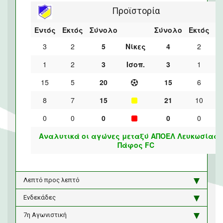
Προϊστορία
Εντός
Εκτός
Σύνολο
Σύνολο
Εκτός
Ε
3
2
5
Νίκες
4
2
1
2
3
Ισοπ.
3
1
15
5
20
15
6
8
7
15
21
10
0
0
0
0
0
Αναλυτικά οι αγώνες μεταξύ ΑΠΟΕΛ Λευκωσίας 
Πάφος FC
Λεπτό προς λεπτό
Ενδεκάδες
7η Αγωνιστική