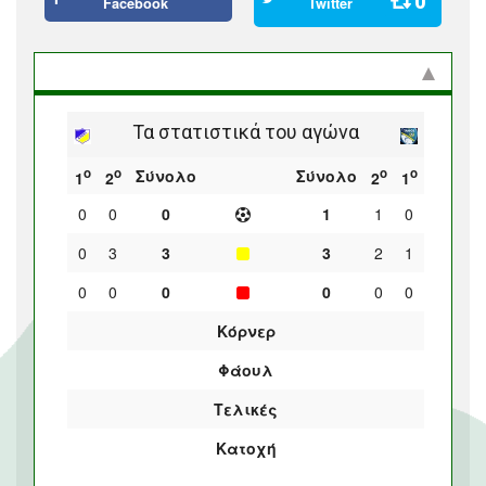
0
Facebook
Twitter
Στατιστικά και προϊστορία
Τα στατιστικά του αγώνα
ο
ο
ο
ο
Σύνολο
Σύνολο
1
2
2
1
0
0
0
1
1
0
0
3
3
3
2
1
0
0
0
0
0
0
Κόρνερ
Φάουλ
Τελικές
Κατοχή