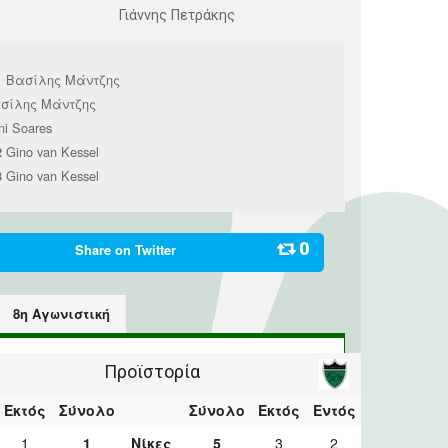
Γιάννης Πετράκης
Βασίλης Μάντζης
1
σίλης Μάντζης
ni Soares
Gino van Kessel
2
Gino van Kessel
3
0
Share on
Twitter
8η Αγωνιστική
Προϊστορία
Εκτός
Σύνολο
Σύνολο
Εκτός
Εντός
1
1
Νίκες
5
3
2