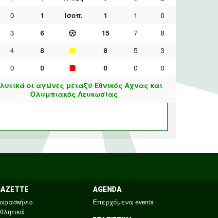
0
1
Ισοπ.
1
1
0
3
6
15
7
8
4
8
8
5
3
0
0
0
0
0
λυτικά οι αγώνες μεταξύ Εθνικός Αχνας και
Ολυμπιακός Λευκωσίας
GAZETTE
AGENDA
αρασκήνιο
Επερχόμενα events
θλητικά