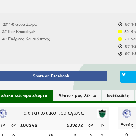
23'
Goba Zakpa
50'
1-0
1-
32'
Ihor Khudobyak
52'
Βα
48'
Γιώργος Κουσιάππας
70'
Na
83'
1-
90'
1-
Share on
Facebook
τιστικά και προϊστορία
Λεπτό προς λεπτό
Ενδεκάδες
Τα στατιστικά του αγώνα
Εντός
ο
ο
ο
ο
Σύνολο
Σύνολο
1
2
2
1
0
1
0
1
3
3
0