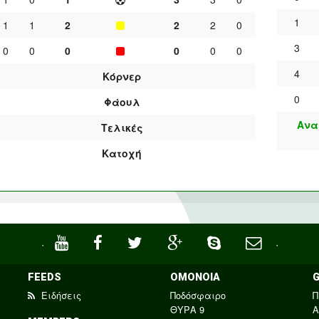
1
1
1
2
2
2
0
3
0
0
0
0
0
0
4
Κόρνερ
0
Φάουλ
Ανα
Τελικές
Κατοχή
·
·
FEEDS
ΟΜΟΝΟΙΑ
Ειδήσεις
Ποδόσφαιρο
Π
ΘΥΡΑ 9
Α