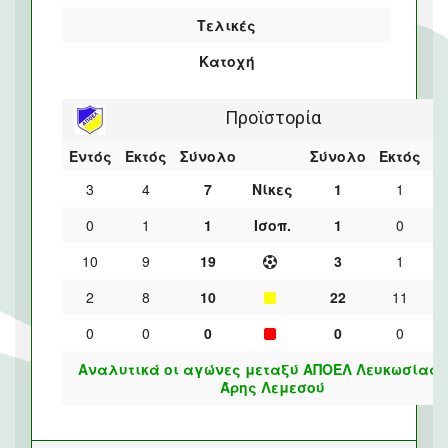
Τελικές
Κατοχή
Προϊστορία
Εντός
Εκτός
Σύνολο
Σύνολο
Εκτός
Ε
3
4
7
Νίκες
1
1
0
1
1
Ισοπ.
1
0
10
9
19
3
1
2
8
10
22
11
0
0
0
0
0
Αναλυτικά οι αγώνες μεταξύ ΑΠΟΕΛ Λευκωσίας 
Άρης Λεμεσού