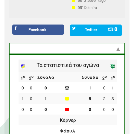
68'
Steeve Yago
95'
Delmiro
0
Facebook
Twitter
Στατιστικά και προϊστορία
Τα στατιστικά του αγώνα
ο
ο
ο
ο
Σύνολο
Σύνολο
1
2
2
1
0
0
0
1
0
1
1
0
1
5
2
3
0
0
0
0
0
0
Κόρνερ
Φάουλ