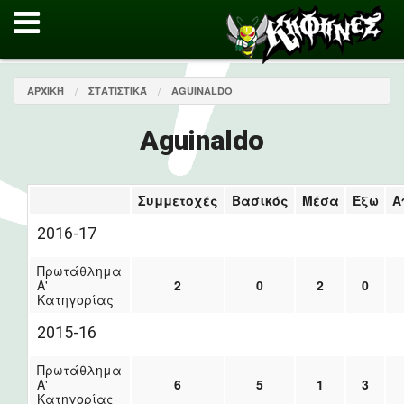
ΑΡΧΙΚΉ
ΣΤΑΤΙΣΤΙΚΆ
AGUINALDO
Aguinaldo
Συμμετοχές
Βασικός
Μέσα
Έξω
Α
2016-17
Πρωτάθλημα
Α'
2
0
2
0
Κατηγορίας
2015-16
Πρωτάθλημα
Α'
6
5
1
3
Κατηγορίας