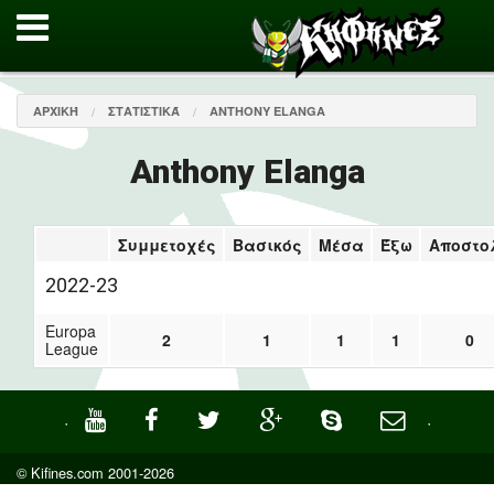
ΑΡΧΙΚΉ
ΣΤΑΤΙΣΤΙΚΆ
ANTHONY ELANGA
Anthony Elanga
Συμμετοχές
Βασικός
Μέσα
Έξω
Αποστο
2022-23
Europa
2
1
1
1
0
League
·
·
© Kifines.com 2001-2026