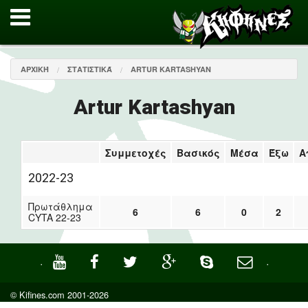
ΑΡΧΙΚΉ
ΣΤΑΤΙΣΤΙΚΆ
ARTUR KARTASHYAN
Artur Kartashyan
Συμμετοχές
Βασικός
Μέσα
Έξω
Α
2022-23
Πρωτάθλημα
6
6
0
2
CYTA 22-23
·
·
© Kifines.com 2001-2026