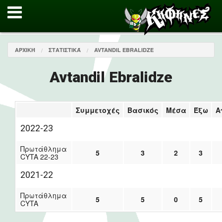
ΑΡΧΙΚΉ
ΣΤΑΤΙΣΤΙΚΆ
AVTANDIL EBRALIDZE
Avtandil Ebralidze
Συμμετοχές
Βασικός
Μέσα
Έξω
Α
2022-23
Πρωτάθλημα
5
3
2
3
CYTA 22-23
2021-22
Πρωτάθλημα
5
5
0
5
CYTA