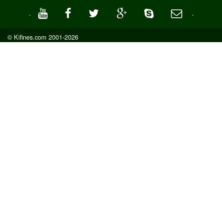
·
·
© Kifines.com 2001-2026