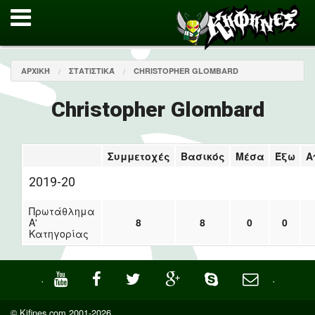
ΑΡΧΙΚΉ
ΣΤΑΤΙΣΤΙΚΆ
CHRISTOPHER GLOMBARD
Christopher Glombard
Συμμετοχές
Βασικός
Μέσα
Έξω
Α
2019-20
Πρωτάθλημα
Α'
8
8
0
0
Κατηγορίας
·
·
© Kifines.com 2001-2026