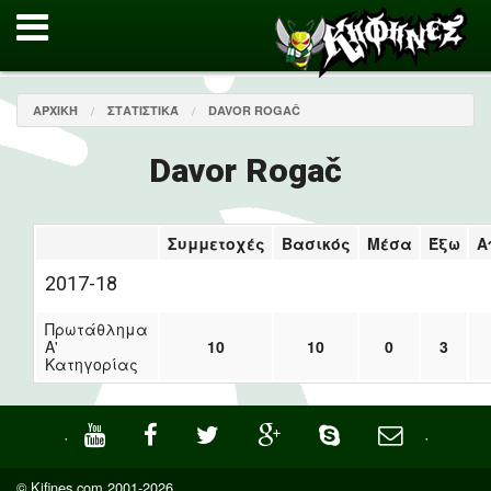
ΑΡΧΙΚΉ
ΣΤΑΤΙΣΤΙΚΆ
DAVOR ROGAČ
Davor Rogač
Συμμετοχές
Βασικός
Μέσα
Έξω
Α
2017-18
Πρωτάθλημα
Α'
10
10
0
3
Κατηγορίας
·
·
© Kifines.com 2001-2026