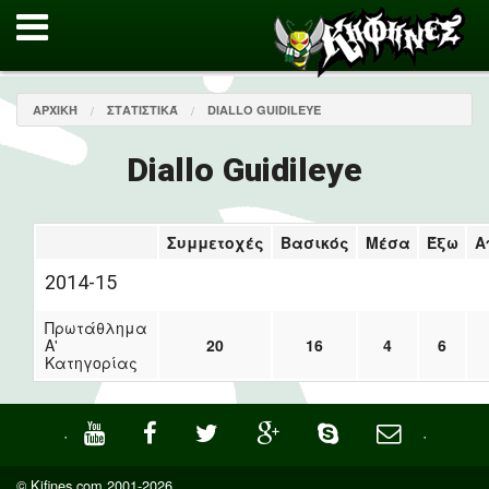
ΑΡΧΙΚΉ
ΣΤΑΤΙΣΤΙΚΆ
DIALLO GUIDILEYE
Diallo Guidileye
Συμμετοχές
Βασικός
Μέσα
Έξω
Α
2014-15
Πρωτάθλημα
Α'
20
16
4
6
Κατηγορίας
·
·
© Kifines.com 2001-2026