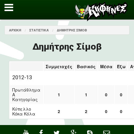
ΑΡΧΙΚΉ
ΣΤΑΤΙΣΤΙΚΆ
ΔΗΜΉΤΡΗΣ ΣΊΜΟΒ
Δημήτρης Σίμοβ
Συμμετοχές
Βασικός
Μέσα
Έξω
Α
2012-13
Πρωτάθλημα
Α
1
1
0
0
Κατηγορίας
Κύπελλο
2
2
0
0
Κόκα Κόλα
·
·