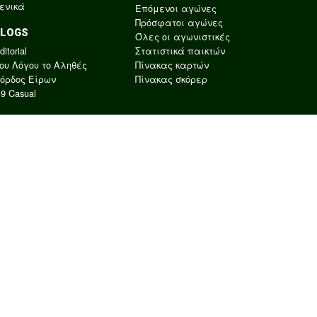
ενικά
Επόμενοι αγώνες
Πρόσφατοι αγώνες
BLOGS
Όλες οι αγωνιστικές
ditorial
Στατιστικά παικτών
ου Λόγου το Αληθές
Πίνακας καρτών
όρδος Είρων
Πίνακας σκόρερ
9 Casual