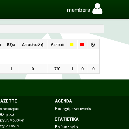
members
α
Έξω
Αποστολή
Λεπτά
1
0
79'
1
0
0
GAZETTE
AGENDA
αρασκήνιο
Επερχόμενα events
θλητικά
ΣΤΑΤΙΣΤΙΚΑ
έχνη/Μουσική
εχνολογία
Βαθμολογία