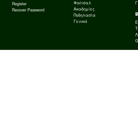
Φούτσαλ
Γ
Register
Ακαδημίες
Recover Password
Ποδηλασία
Γενικά
E
Τ
Λ
G