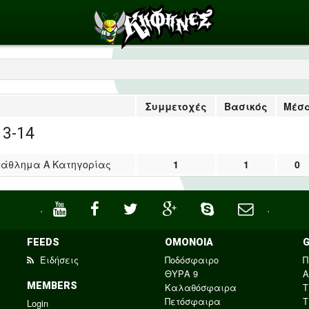
Συμμετοχές
Βασικός
Μέσ
13-14
άθλημα Α Κατηγορίας
1
1
0
·
·
FEEDS
ΟΜΟΝΟΙΑ
Ειδήσεις
Ποδόσφαιρο
Π
ΘΥΡΑ 9
Α
MEMBERS
Καλαθόσφαιρα
Τ
Πετόσφαιρα
Τ
Login