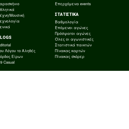
αρασκήνιο
Επερχόμενα events
θλητικά
ΣΤΑΤΙΣΤΙΚΑ
έχνη/Μουσική
εχνολογία
Βαθμολογία
ενικά
Επόμενοι αγώνες
Πρόσφατοι αγώνες
BLOGS
Όλες οι αγωνιστικές
ditorial
Στατιστικά παικτών
ου Λόγου το Αληθές
Πίνακας καρτών
όρδος Είρων
Πίνακας σκόρερ
9 Casual