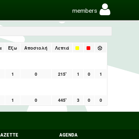
members
α
Έξω
Αποστολή
Λεπτά
1
0
215'
1
0
1
1
0
445'
3
0
0
GAZETTE
AGENDA