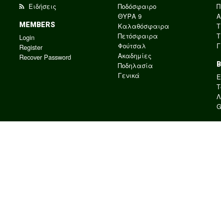
Ειδήσεις
Ποδόσφαιρο
Π
ΘΥΡΑ 9
Α
MEMBERS
Καλαθόσφαιρα
Τ
Πετόσφαιρα
Τ
Login
Φούτσαλ
Γ
Register
Ακαδημίες
Recover Password
Ποδηλασία
Γενικά
E
Τ
Λ
G