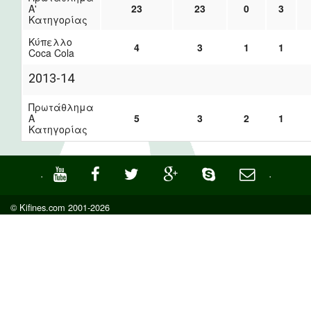
Α'
23
23
0
3
Κατηγορίας
Κύπελλο
4
3
1
1
Coca Cola
2013-14
Πρωτάθλημα
Α
5
3
2
1
Κατηγορίας
·
·
© Kifines.com 2001-2026