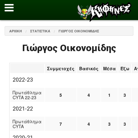
ΑΡΧΙΚΉ
ΣΤΑΤΙΣΤΙΚΆ
ΓΙΏΡΓΟΣ ΟΙΚΟΝΟΜΊΔΗΣ
Γιώργος Οικονομίδης
Συμμετοχές
Βασικός
Μέσα
Έξω
Α
2022-23
Πρωτάθλημα
5
4
1
3
CYTA 22-23
2021-22
Πρωτάθλημα
7
4
3
3
CYTA
2020-21