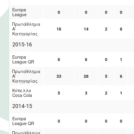
Europa
0
0
0
0
League
Πρωτάθλημα
Α'
16
14
2
6
Κατηγορίας
2015-16
Europa
6
6
0
1
League QR
Πρωτάθλημα
Α'
33
28
5
6
Κατηγορίας
Κύπελλο
5
3
2
1
Coca Cola
2014-15
Europa
0
0
0
0
League QR
Πρωτάθλημα