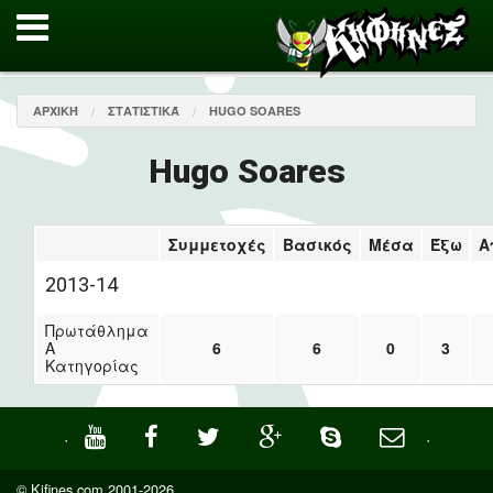
ΑΡΧΙΚΉ
ΣΤΑΤΙΣΤΙΚΆ
HUGO SOARES
Hugo Soares
Συμμετοχές
Βασικός
Μέσα
Έξω
Α
2013-14
Πρωτάθλημα
Α
6
6
0
3
Κατηγορίας
·
·
© Kifines.com 2001-2026