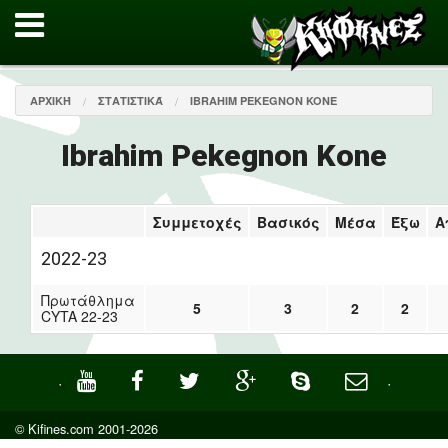
ΑΡΧΙΚΉ
ΣΤΑΤΙΣΤΙΚΆ
IBRAHIM PEKEGNON KONE
Ibrahim Pekegnon Kone
Συμμετοχές
Βασικός
Μέσα
Έξω
Α
2022-23
Πρωτάθλημα
5
3
2
2
CYTA 22-23
·
·
© Kifines.com 2001-2026