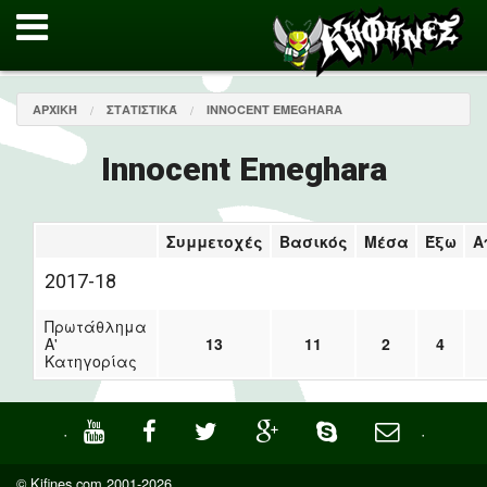
ΑΡΧΙΚΉ
ΣΤΑΤΙΣΤΙΚΆ
INNOCENT EMEGHARA
Innocent Emeghara
Συμμετοχές
Βασικός
Μέσα
Έξω
Α
2017-18
Πρωτάθλημα
Α'
13
11
2
4
Κατηγορίας
·
·
© Kifines.com 2001-2026